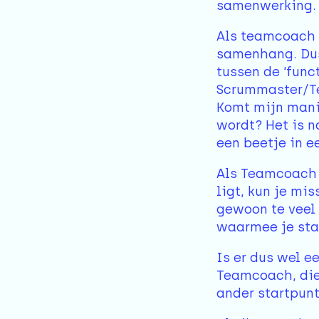
samenwerking. D
Als teamcoach h
samenhang. Dus 
tussen de ‘func
Scrummaster/Te
Komt mijn mani
wordt? Het is n
een beetje in e
Als Teamcoach 
ligt, kun je mi
gewoon te veel 
waarmee je sta
Is er dus wel 
Teamcoach, die
ander startpunt