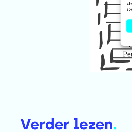
Als
spe
Verder lezen
.