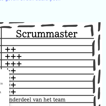
in
a.