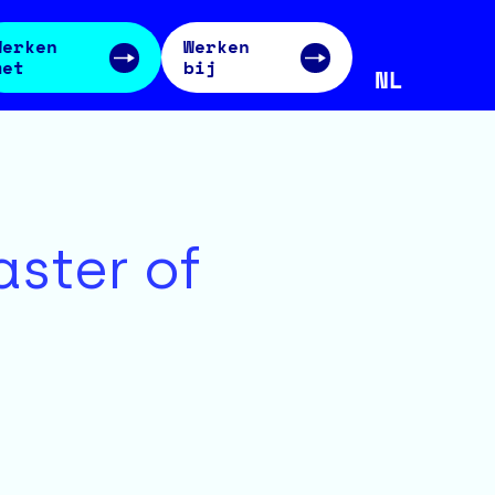
Werken
Werken
met
bij
NL
aster of