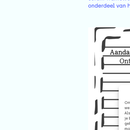
onderdeel van h
Om 
we
Al
je
ge
mo