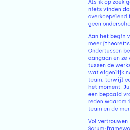
Als ik op zoek 
niets vinden d
overkoepelend 
geen ondersche
Aan het begin v
meer (theoreti
Ondertussen ben
aangaan en ze v
tussen de werk
wat eigenlijk n
team, terwijl e
het moment. Ju
een bepaald vra
reden waarom ik
team en de mens
Vol vertrouwen
Scrum-framewor