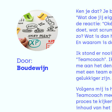
Ken je dat? Je 
“Wat doe jij ei
de reactie: “Ok
doet, wat scrum
zo? Wat is dan
En waarom is da
Ik stond er nooi
“Teamcoach”. Ik
Door:
me aan het den
Boudewijn
met een team e
gelukkiger zijn.
Volgens mij is 
Teamcoach meer 
proces te kijke
inhoud van het 