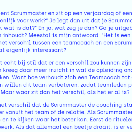
bent Scrummaster en zit op een verjaardag of een 
genlijk voor werk?” Je legt dan uit dat je Scrumma
é, wat is dat?” En ja, wat zeg je dan? Ga je uitge
 inhoudt? Meestal is mijn antwoord: “Het is een
 het verschil tussen een teamcoach en een Scru
t eigenlijk interessant?
t echt bij stil dat er een verschil zou kunnen zi
 kreeg daar meer inzicht in wat de opleiding on
ken. Want hoe verhoudt zich een Teamcoach tot
n willen dit team verbeteren, zodat teamleden p
 Maar waar zit dan het verschil, als het er al is?
het verschil dat de Scrummaster de coaching sta
vanuit het team of de relatie. Als Scrummaster 
n en te kijken waar het beter kan. Eerst de rituel
werk. Als dat allemaal een beetje draait, is er v