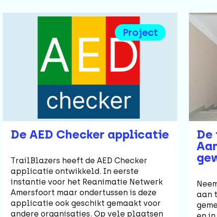
Project
De AED Checker applicatie
De 
Aan
ge
TrailBlazers heeft de AED Checker
applicatie ontwikkeld. In eerste
instantie voor het Reanimatie Netwerk
Neem 
Amersfoort maar ondertussen is deze
aan t
applicatie ook geschikt gemaakt voor
gemer
andere organisaties. Op vele plaatsen
en i