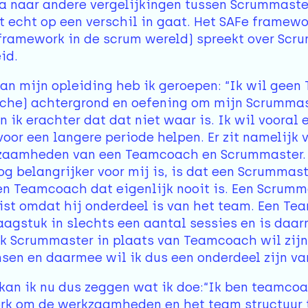
ga naar andere vergelijkingen tussen Scrummaste
at echt op een verschil in gaat. Het SAFe frame
framework in de scrum wereld) spreekt over S
id.
an mijn opleiding heb ik geroepen: “Ik wil geen
sche) achtergrond en oefening om mijn Scrummast
 ik erachter dat dat niet waar is. Ik wil vooral
oor een langere periode helpen. Er zit namelijk 
zaamheden van een Teamcoach en Scrummaster. H
og belangrijker voor mij is, is dat een Scrummast
en Teamcoach dat eigenlijk nooit is. Een Scrumm
ist omdat hij onderdeel is van het team. Een T
agstuk in slechts een aantal sessies en is daar
 Scrummaster in plaats van Teamcoach wil zijn. 
en en daarmee wil ik dus een onderdeel zijn va
 kan ik nu dus zeggen wat ik doe:“Ik ben teamco
k om de werkzaamheden en het team structuur te