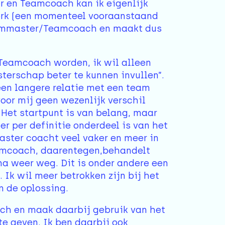
r en Teamcoach kan ik eigenlijk
work (een momenteel vooraanstaand
crummaster/Teamcoach en maakt dus
 Teamcoach worden, ik wil alleen
erschap beter te kunnen invullen”.
 een langere relatie met een team
voor mij geen wezenlijk verschil
et startpunt is van belang, maar
er per definitie onderdeel is van het
aster coacht veel vaker en meer in
eamcoach, daarentegen,behandelt
na weer weg. Dit is onder andere een
Ik wil meer betrokken zijn bij het
n de oplossing.
ach en maak daarbij gebruik van het
 geven. Ik ben daarbij ook