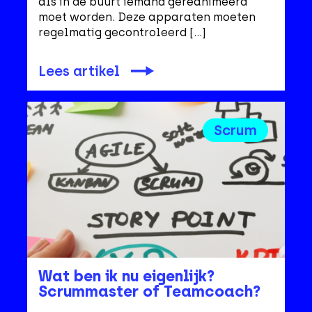
als in de buurt iemand gereanimeerd
moet worden. Deze apparaten moeten
regelmatig gecontroleerd […]
Lees artikel
Scrum
Wat ben ik nu eigenlijk?
Scrummaster of Teamcoach?