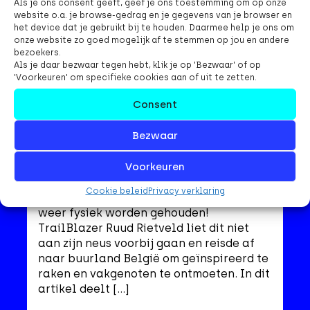
Als je ons consent geeft, geef je ons toestemming om op onze
website o.a. je browse-gedrag en je gegevens van je browser en
het device dat je gebruikt bij te houden. Daarmee help je ons om
onze website zo goed mogelijk af te stemmen op jou en andere
bezoekers.
Als je daar bezwaar tegen hebt, klik je op 'Bezwaar' of op
'Voorkeuren' om specifieke cookies aan of uit te zetten.
Consent
#miniXPDay2022: de ervaringen
van Ruud Rietveld
Bezwaar
Voorkeuren
Op 17 mei 2022 was het zo ver: de Mini
XPDay, een eendaagse conferentie voor
Cookie beleid
Privacy verklaring
en door de Agile community, kon eindelijk
weer fysiek worden gehouden!
TrailBlazer Ruud Rietveld liet dit niet
aan zijn neus voorbij gaan en reisde af
naar buurland België om geïnspireerd te
raken en vakgenoten te ontmoeten. In dit
artikel deelt […]