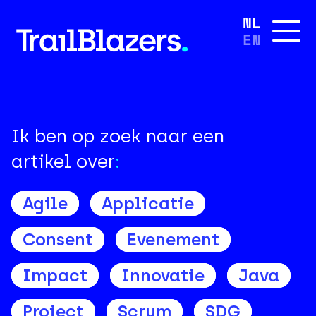
NL
EN
Ik ben op zoek naar een
artikel over
:
Agile
Applicatie
Consent
Evenement
Impact
Innovatie
Java
Project
Scrum
SDG