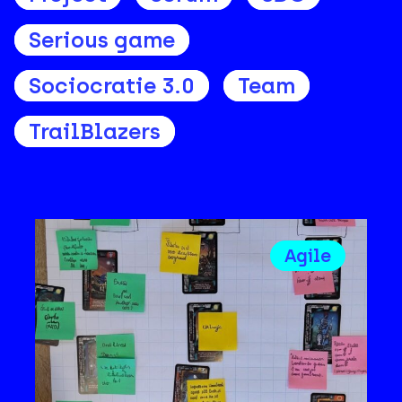
Serious game
Sociocratie 3.0
Team
TrailBlazers
Agile