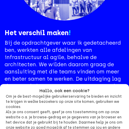
Het verschil maken
!
Bij de opdrachtgever waar ik gedetacheerd
ben, werkten alle afdelingen van
infrastructuur al agile, behalve de
architecten. We wilden daarom graag de
aansluiting met die teams vinden om meer
en beter samen te werken. De uitdaging lag
daarmee in het omtoveren van een groepje
Hallo, ook een cookie?
losse mensen naar een écht team. Dat heeft
Om je de best-mogelijke gebruikerservaring te bieden en inzicht
uiteindelijk ruim een halfjaar geduurd,
te krijgen in welke bezoekers op onze site komen, gebruiken we
inclusief alle veranderingen die tussendoor
cookies.
Als je ons consent geeft, geef je ons toestemming om op onze
kwamen, zoals een wisseling in teamleider.
website o.a. je browse-gedrag en je gegevens van je browser en
Eenmaal als team hebben we vervolgens een
het device dat je gebruikt bij te houden. Daarmee help je ons om
onze website zo goed mogelijk af te stemmen op jou en andere