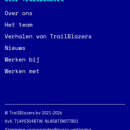
Over ons
Het team
Verhalen van TrailBlazers
Nieuws
Werken bij
Werken met
© TrailBlazers bv 2021-2026
KvK: 71495304
BTW: NL858738077B01
Algemene voorwaarden
Privacy verklaring