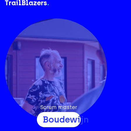
TrailBlazers
.
Scrum master
Boudewijn