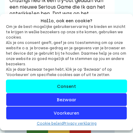
Onlangs heb ik een try-out gedaan van
een nieuwe Serious Game die ik aan het
ontwikkelen ben. Dat was op het
onvolprezen Agile Coach Camp NL, editie
Hallo, ook een cookie?
2026, waar ik al tien jaar een vaste
Om je de best-mogelijke gebruikerservaring te bieden en inzicht
te krijgen in welke bezoekers op onze site komen, gebruiken we
bezoeker ben. Het spel helpt teams om
cookies.
meer inzicht te krijgen in complexe
Als je ons consent geeft, geef je ons toestemming om op onze
problemen, met… Tarotkaarten. En niet
website o.a. je browse-gedrag en je gegevens van je browser en
zomaar Tarotkaarten, […]
het device dat je gebruikt bij te houden. Daarmee help je ons om
onze website zo goed mogelijk af te stemmen op jou en andere
bezoekers.
Als je daar bezwaar tegen hebt, klik je op 'Bezwaar' of op
'Voorkeuren' om specifieke cookies aan of uit te zetten.
Lees artikel
Consent
Bezwaar
Project
Voorkeuren
Cookie beleid
Privacy verklaring