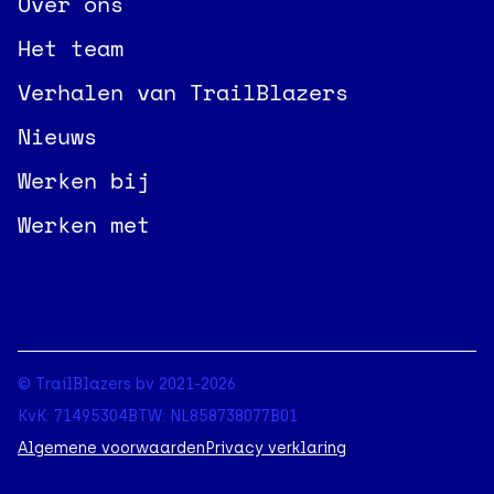
Over ons
Het team
Verhalen van TrailBlazers
Nieuws
Werken bij
Werken met
© TrailBlazers bv 2021-2026
KvK: 71495304
BTW: NL858738077B01
Algemene voorwaarden
Privacy verklaring